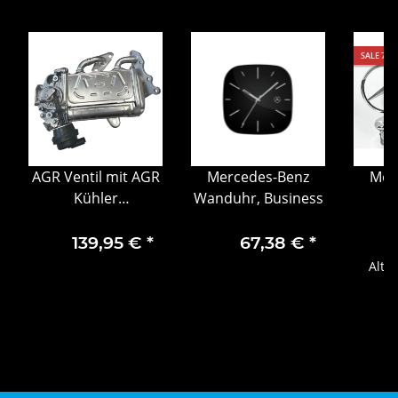
SALE 7%
AGR Ventil mit AGR
Mercedes-Benz
Mer
Kühler
Wanduhr, Business
S
Abgasrückführung
Moto
MB C E V-Klasse
K
139,95 €
*
67,38 €
*
A6541408000
Alter