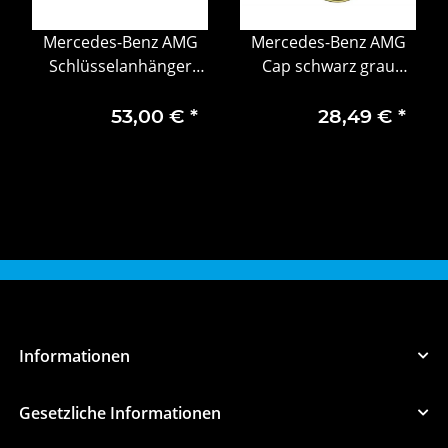
Mercedes-Benz AMG
Mercedes-Benz AMG
Schlüsselanhänger
Cap schwarz grau
rot/silberfarben
melange 100%
Edelstahl
Baumwolle
53,00 €
*
28,49 €
*
Apfelleder(vegan)
Informationen
Gesetzliche Informationen