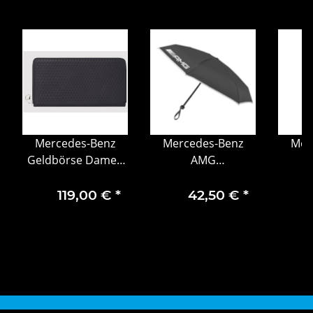
Mercedes-Benz
Mercedes-Benz
Mer
Geldbörse Damen
AMG
schwarz Rindleder
Taschenschirm
Schlü
Portemmonaie
119,00 €
*
42,50 €
*