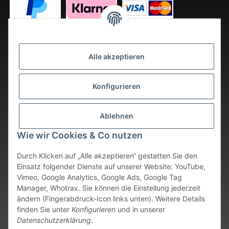
Alle akzeptieren
Konfigurieren
Ablehnen
Wie wir Cookies & Co nutzen
Durch Klicken auf „Alle akzeptieren“ gestatten Sie den
Einsatz folgender Dienste auf unserer Website: YouTube,
Vimeo, Google Analytics, Google Ads, Google Tag
Vertrag widerrufen
Manager, Whotrax. Sie können die Einstellung jederzeit
ändern (Fingerabdruck-Icon links unten). Weitere Details
* Alle Preise inkl. gesetzlicher USt., zzgl.
Versand
. Bei sofort
finden Sie unter
Konfigurieren
und in unserer
verfügbaren Artikeln erfolgt der Versand innerhalb von 24
Datenschutzerklärung
.