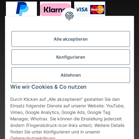
Alle akzeptieren
Konfigurieren
Ablehnen
Wie wir Cookies & Co nutzen
Durch Klicken auf „Alle akzeptieren“ gestatten Sie den
Einsatz folgender Dienste auf unserer Website: YouTube,
Vimeo, Google Analytics, Google Ads, Google Tag
Vertrag widerrufen
Manager, Whotrax. Sie können die Einstellung jederzeit
ändern (Fingerabdruck-Icon links unten). Weitere Details
* Alle Preise inkl. gesetzlicher USt., zzgl.
Versand
. Bei sofort
finden Sie unter
Konfigurieren
und in unserer
verfügbaren Artikeln erfolgt der Versand innerhalb von 24
Datenschutzerklärung
.