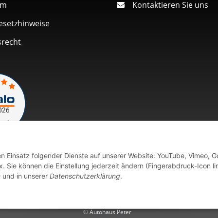
um
Kontaktieren Sie uns
esetzhinweise
srecht
den Einsatz folgender Dienste auf unserer Website: YouTube, Vimeo, G
Vertrag widerrufen
 Sie können die Einstellung jederzeit ändern (Fingerabdruck-Icon li
n
und in unserer
Datenschutzerklärung
.
fort verfügbaren Artikeln erfolgt der Versand innerhalb von 24 Stu
© Autohaus Peter