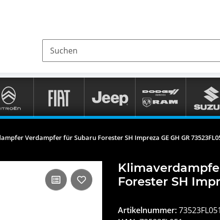
ampfer Verdampfer für Subaru Forester SH Impreza GE GH GR 73523FL0
Klimaverdampfer
Forester SH Imp
Artikelnummer:
73523FL05