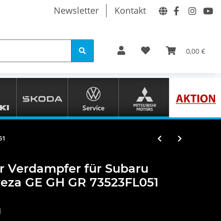
Newsletter
Kontakt
0,00 €
51
 Verdampfer für Subaru
reza GE GH GR 73523FL051
1