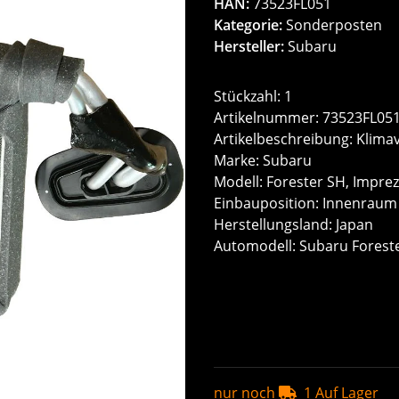
HAN:
73523FL051
Kategorie:
Sonderposten
Hersteller:
Subaru
Stückzahl: 1
Artikelnummer: 73523FL05
Artikelbeschreibung: Klim
Marke: Subaru
Modell: Forester SH, Impre
Einbauposition: Innenraum
Herstellungsland: Japan
Automodell: Subaru Forest
nur noch
1 Auf Lager