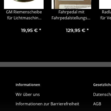
GM Riemenscheibe
Fahrpedal mit
Radl
otor
für Lichtmaschine
Fahrpedalstellungssensor
für V
NEU Opel Astra F
Gaspedal Opel
B C
Corsa B 90512089
Insignia B 84657611
Asc
19,95 €
*
129,95 €
*
Informationen
Gesetzlich
Wir über uns
Datensch
Informationen zur Barrierefreiheit
AGB