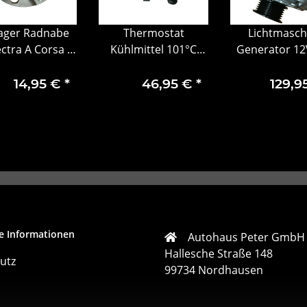
ager Radnabe
Thermostat
Lichtmasch
ectra A Corsa A
Kühlmittel 101°C
Generator 12
ombo Astra F
Opel Antara Insignia
Chevrolet N
ona C Vorne
Zafira Tourer C
Lacetti 9654
14,95 €
*
46,95 €
*
129,9
326197
55505571
9695411
e Informationen
Autohaus Peter GmbH
Hallesche Straße 148
utz
99734 Nordhausen