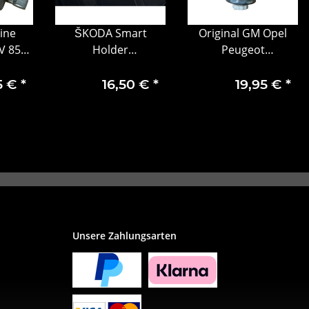
ine
ŠKODA Smart
Original GM Opel
V 85A
Holder
Peugeot
ubira
Multifunktionsaufnahme
Kraftstofffilter
0542
Kamiq Kodiaq Scala
95514995 818020
5 €
*
16,50 €
*
19,95 €
*
3
655061128
Unsere Zahlungsarten