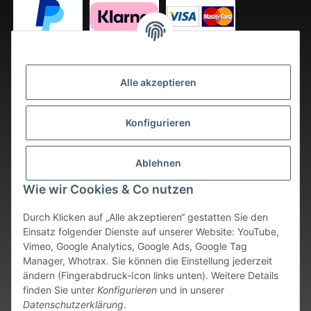
Alle akzeptieren
Konfigurieren
Ablehnen
Wie wir Cookies & Co nutzen
Durch Klicken auf „Alle akzeptieren“ gestatten Sie den
Einsatz folgender Dienste auf unserer Website: YouTube,
Vimeo, Google Analytics, Google Ads, Google Tag
Vertrag widerrufen
Manager, Whotrax. Sie können die Einstellung jederzeit
ändern (Fingerabdruck-Icon links unten). Weitere Details
* Alle Preise inkl. gesetzlicher USt., zzgl.
Versand
. Bei sofort
finden Sie unter
Konfigurieren
und in unserer
verfügbaren Artikeln erfolgt der Versand innerhalb von 24
Datenschutzerklärung
.