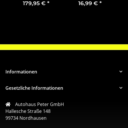
Impreza GE GH GR
Koff
179,95 €
*
16,99 €
*
73523FL051
T-R
Informationen
Gesetzliche Informationen
Autohaus Peter GmbH
Hallesche Straße 148
99734 Nordhausen