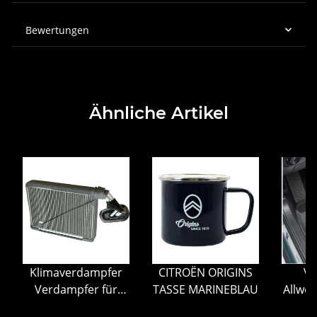
Bewertungen
Ähnliche Artikel
Klimaverdampfer
CITROËN ORIGINS
Vo
Verdampfer für
TASSE MARINEBLAU
Allwe
Subaru Forester SH
4-