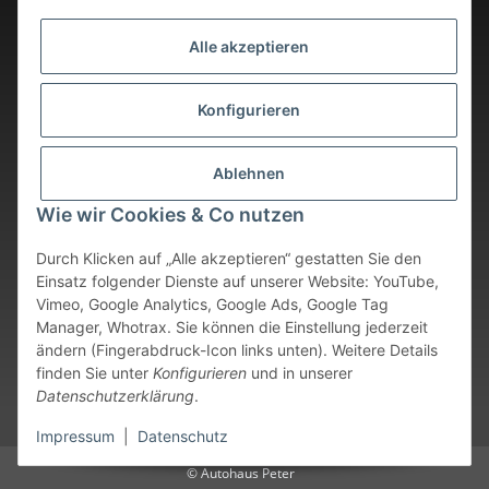
Alle akzeptieren
Konfigurieren
Ablehnen
Wie wir Cookies & Co nutzen
Durch Klicken auf „Alle akzeptieren“ gestatten Sie den
Einsatz folgender Dienste auf unserer Website: YouTube,
Vimeo, Google Analytics, Google Ads, Google Tag
Vertrag widerrufen
Manager, Whotrax. Sie können die Einstellung jederzeit
ändern (Fingerabdruck-Icon links unten). Weitere Details
* Alle Preise inkl. gesetzlicher USt., zzgl.
Versand
. Bei sofort
finden Sie unter
Konfigurieren
und in unserer
verfügbaren Artikeln erfolgt der Versand innerhalb von 24
Datenschutzerklärung
.
Stunden an Werktagen.
Impressum
|
Datenschutz
© Autohaus Peter