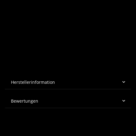
14 Städte - 25 Standorte – 800 Mitarbeiter
Als Autohaus-Peter-Gruppe agieren wir mit zehn Marken
in Vertrieb & Service und weiteren drei Fabrikaten im
Service an 25 Standorten in 14 Städten in Thüringen,
Niedersachsen und Sachsen-Anhalt.
Herstellerinformation
Bewertungen