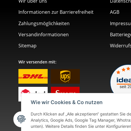
Wir über uns
Datensch
Informationen zur Barrierefreiheit
AGB
Zahlungsmöglichkeiten
Impress
Versandinformationen
Batterieg
Sitemap
Widerruf
Wir versenden mit:
Wie wir Cookies & Co nutzen
Durch Klicken auf „Alle akzeptieren“ gestatten Sie 
Analytics, Google Ads, Google Tag Manager, Whotrax.
unten). Weitere Details finden Sie unter
Konfiguriere