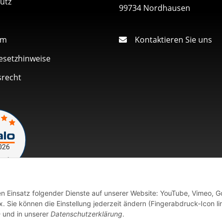
utz
99734 Nordhausen
um
Kontaktieren Sie uns
esetzhinweise
srecht
den Einsatz folgender Dienste auf unserer Website: YouTube, Vimeo, G
Vertrag widerrufen
 Sie können die Einstellung jederzeit ändern (Fingerabdruck-Icon li
n
und in unserer
Datenschutzerklärung
.