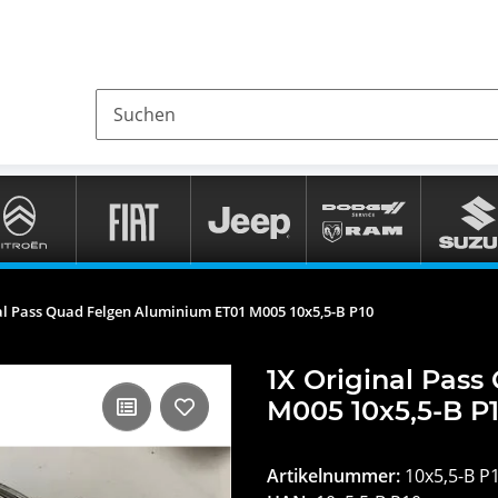
al Pass Quad Felgen Aluminium ET01 M005 10x5,5-B P10
1X Original Pas
M005 10x5,5-B P
Artikelnummer:
10x5,5-B P